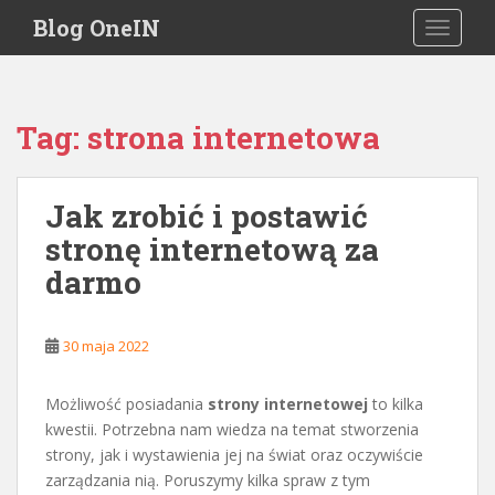
S
Blog OneIN
TOGGLE
k
i
p
t
Tag: strona internetowa
o
m
a
Jak zrobić i postawić
i
stronę internetową za
n
c
darmo
o
n
t
30 maja 2022
e
n
Możliwość posiadania
strony internetowej
to kilka
t
kwestii. Potrzebna nam wiedza na temat stworzenia
strony, jak i wystawienia jej na świat oraz oczywiście
zarządzania nią. Poruszymy kilka spraw z tym