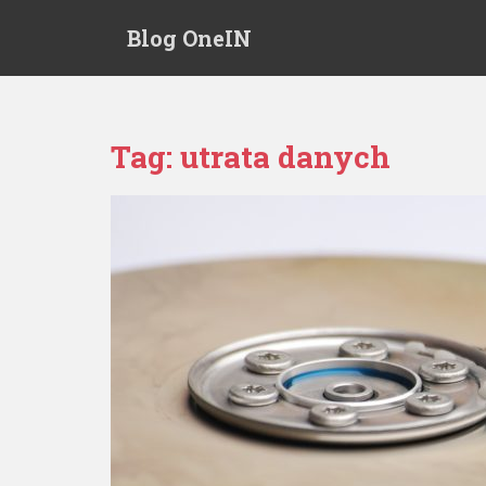
S
Blog OneIN
k
i
p
t
o
Tag: utrata danych
m
a
i
n
c
o
n
t
e
n
t