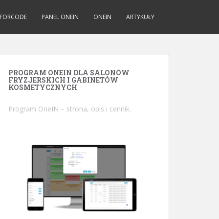
FORCODE
PANEL ONEIN
ONEIN
ARTYKUŁY
PROGRAM ONEIN DLA SALONÓW
FRYZJERSKICH I GABINETÓW
KOSMETYCZNYCH
Program OneIN
– strona, opis i cennik.