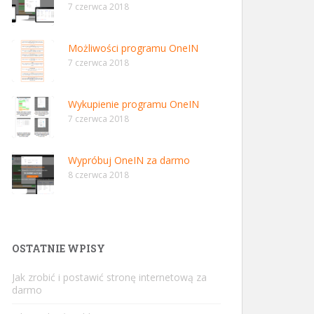
7 czerwca 2018
Możliwości programu OneIN
7 czerwca 2018
Wykupienie programu OneIN
7 czerwca 2018
Wypróbuj OneIN za darmo
8 czerwca 2018
OSTATNIE WPISY
Jak zrobić i postawić stronę internetową za
darmo