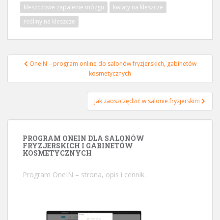
kleszczowe zapalenie mózgu
kwiaty na kleszcze
rośliny na kleszcze
OneIN – program online do salonów fryzjerskich, gabinetów
Nawigacja wpisu
kosmetycznych
Jak zaoszczędzić w salonie fryzjerskim
PROGRAM ONEIN DLA SALONÓW
FRYZJERSKICH I GABINETÓW
KOSMETYCZNYCH
Program OneIN
– strona, opis i cennik.