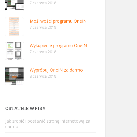
7 czerwca 2018
Możliwości programu OneIN
7 czerwca 2018
Wykupienie programu OneIN
7 czerwca 2018
Wypróbuj OneIN za darmo
8 czerwca 2018
OSTATNIE WPISY
Jak zrobić i postawić stronę internetową za
darmo