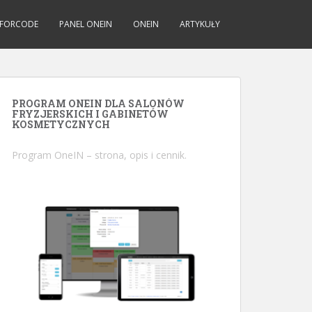
FORCODE
PANEL ONEIN
ONEIN
ARTYKUŁY
PROGRAM ONEIN DLA SALONÓW
FRYZJERSKICH I GABINETÓW
KOSMETYCZNYCH
Program OneIN
– strona, opis i cennik.