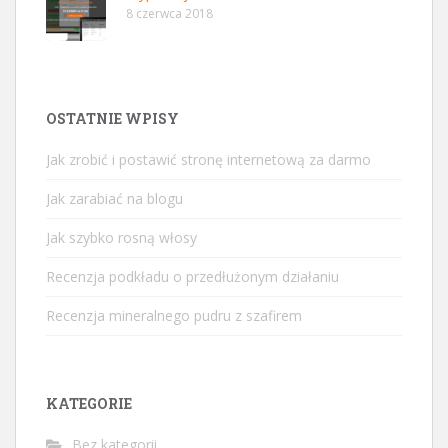
8 czerwca 2018
OSTATNIE WPISY
Jak zrobić i postawić stronę internetową za darmo
Jak zarabiać na blogu
Jak szybko rosną włosy
Recenzja podkładu o przedłużonym działaniu
Recenzja mineralnego pudru z szafirem
KATEGORIE
Bez kategorii