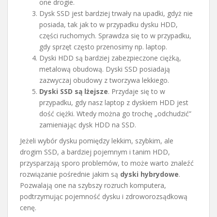
one drogie.
Dysk SSD jest bardziej trwały na upadki, gdyż nie
posiada, tak jak to w przypadku dysku HDD,
części ruchomych. Sprawdza się to w przypadku,
gdy sprzęt często przenosimy np. laptop.
Dyski HDD są bardziej zabezpieczone ciężką,
metalową obudową. Dyski SSD posiadają
zazwyczaj obudowy z tworzywa lekkiego.
Dyski SSD są lżejsze
. Przydaje się to w
przypadku, gdy nasz laptop z dyskiem HDD jest
dość ciężki. Wtedy można go trochę „odchudzić”
zamieniając dysk HDD na SSD.
Jeżeli wybór dysku pomiędzy lekkim, szybkim, ale
drogim SSD, a bardziej pojemnym i tanim HDD,
przysparzają sporo problemów, to może warto znaleźć
rozwiązanie pośrednie jakim są
dyski hybrydowe
.
Pozwalają one na szybszy rozruch komputera,
podtrzymując pojemność dysku i zdroworozsądkową
cenę.