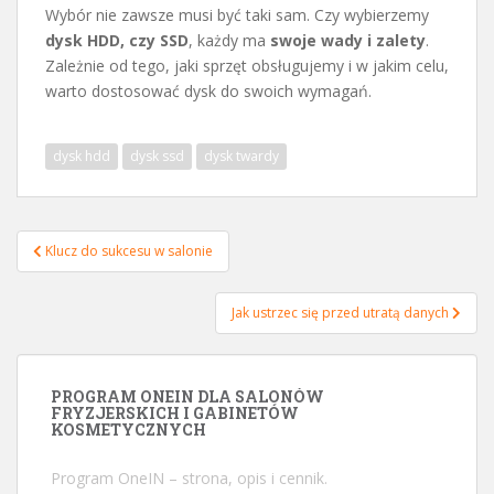
Wybór nie zawsze musi być taki sam. Czy wybierzemy
dysk HDD, czy SSD
, każdy ma
swoje wady i zalety
.
Zależnie od tego, jaki sprzęt obsługujemy i w jakim celu,
warto dostosować dysk do swoich wymagań.
dysk hdd
dysk ssd
dysk twardy
Klucz do sukcesu w salonie
Nawigacja wpisu
Jak ustrzec się przed utratą danych
PROGRAM ONEIN DLA SALONÓW
FRYZJERSKICH I GABINETÓW
KOSMETYCZNYCH
Program OneIN
– strona, opis i cennik.