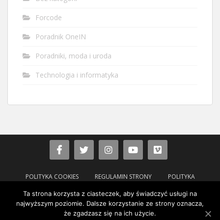
Forcode
Poradnik OneIN
Poradniki, moda i uroda
Technologia i informatyka
POLITYKA COOKIES
REGULAMIN STRONY
POLITYKA
Ta strona korzysta z ciasteczek, aby świadczyć usługi na
Copyright © Forcode 2017- 2022 Większość treści, materiałów oraz
najwyższym poziomie. Dalsze korzystanie ze strony oznacza,
elementów graficznych umieszczonych w tym serwisie są własnością firmy
że zgadzasz się na ich użycie.
Forcode. Kopiowanie zawartości serwisu lub jej części bez pisemnej